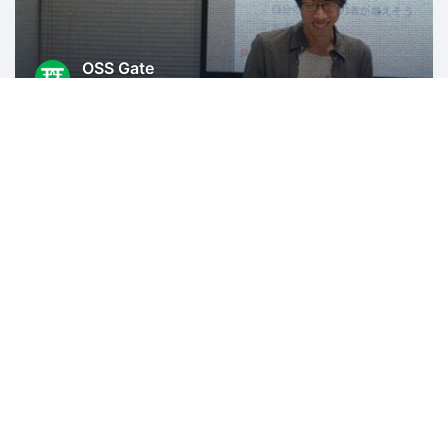
OSS Gate
1486人
東京
オープンソース
KUSANAGIコミュニティ
3707人
東京
WordPress
PHP
AWS
ITインフラ
Web